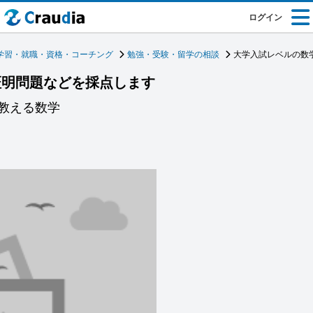
ログイン
学習・就職・資格・コーチング
勉強・受験・留学の相談
大学入試レベルの数
証明問題などを採点します
教える数学