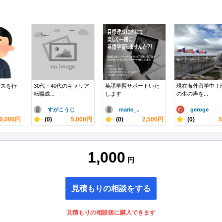
イスを行
30代・40代のキャリア
英語学習サポートいた
現在海外留学中！
転職成...
します
の生の声を...
すがこうじ
marie_..
geroge
0,000円
-
(0)
5,000円
-
(0)
2,500円
-
(0)
1,000
円
見積もりの相談をする
見積もりの相談後に購入できます