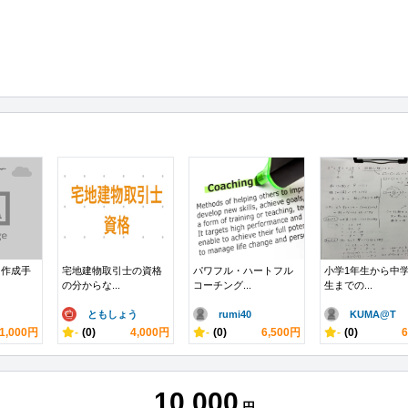
ト作成手
宅地建物取引士の資格
パワフル・ハートフル
小学1年生から中学
の分からな...
コーチング...
生までの...
ともしょう
rumi40
KUMA@T
1,000円
-
(0)
4,000円
-
(0)
6,500円
-
(0)
10,000
円