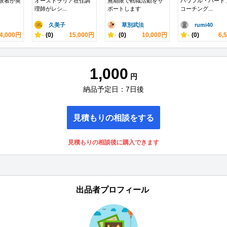
経験者が英
オーストラリア在住調
無期限で転職活動をサ
パワフル・ハート
理師がレシ...
ポートします
コーチング...
久美子
草別武法
rumi40
4,000円
-
(0)
15,000円
-
(0)
10,000円
-
(0)
6,
1,000
円
納品予定日：7日後
見積もりの相談をする
見積もりの相談後に購入できます
出品者プロフィール