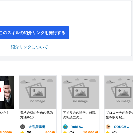
このスキルの紹介リンクを発行する
紹介リンクについて
成いたし
資格合格のための勉強
アメリカの留学、就職
プロコーチが自分
方法を10...
の相談にの...
生を取り戻...
大品具溺枡
Yuki A..
COUCH ..
5,000円
-
(0)
500円
-
(0)
10,000円
-
(0)