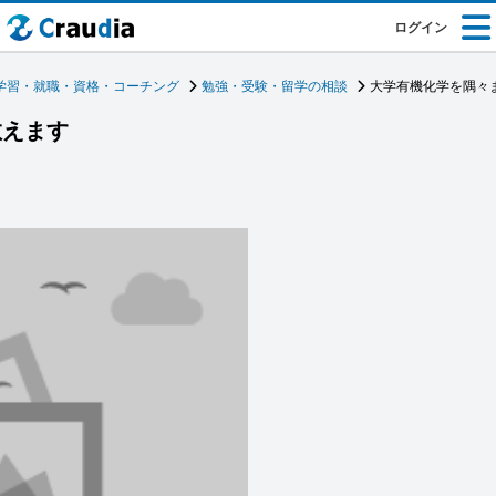
ログイン
学習・就職・資格・コーチング
勉強・受験・留学の相談
大学有機化学を隅々
教えます