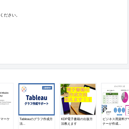
ください。

、マーケ
Tableauのグラフ作成方
KDP電子書籍の出版方
ビジネス用資料デ
法...
法教えます
ナーが作成...