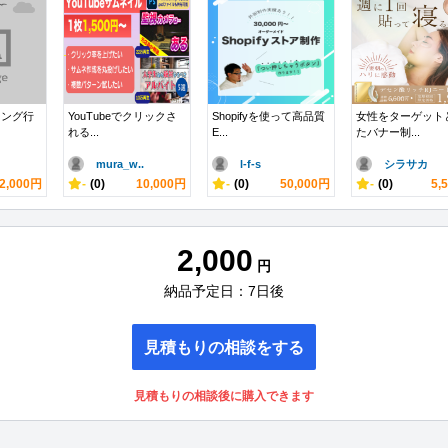
ィング行
YouTubeでクリックさ
Shopifyを使って高品質
女性をターゲット
れる...
E...
たバナー制...
mura_w..
l-f-s
シラサカ
2,000円
-
(0)
10,000円
-
(0)
50,000円
-
(0)
5,
2,000
円
納品予定日：7日後
見積もりの相談をする
見積もりの相談後に購入できます