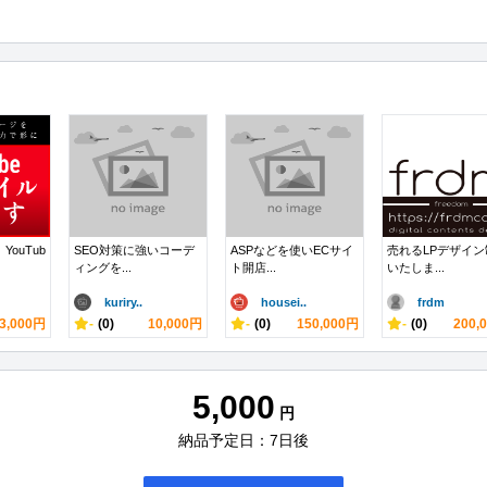
ouTub
SEO対策に強いコーデ
ASPなどを使いECサイ
売れるLPデザイン
ィングを...
ト開店...
いたしま...
kuriry..
housei..
frdm
3,000円
-
(0)
10,000円
-
(0)
150,000円
-
(0)
200,
5,000
円
納品予定日：7日後