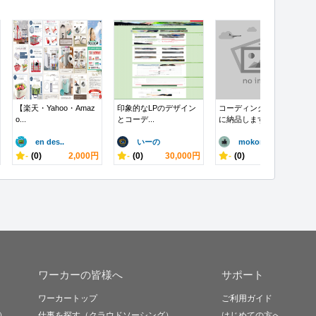
【楽天・Yahoo・Amaz
印象的なLPのデザイン
コーディングを期限内
o...
とコーデ...
に納品します
en des..
いーの
mokora..
-
(0)
2,000円
-
(0)
30,000円
-
(0)
10,000円
ワーカーの皆様へ
サポート
ワーカートップ
ご利用ガイド
）
仕事を探す（クラウドソーシング）
はじめての方へ