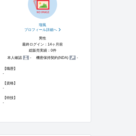
瑠風
プロフィール詳細へ
男性
最終ログイン：14ヶ月前
総販売実績：0件
本人確認
-
機密保持契約(NDA)
-
【職歴】

-

【資格】

-

【特技】

-