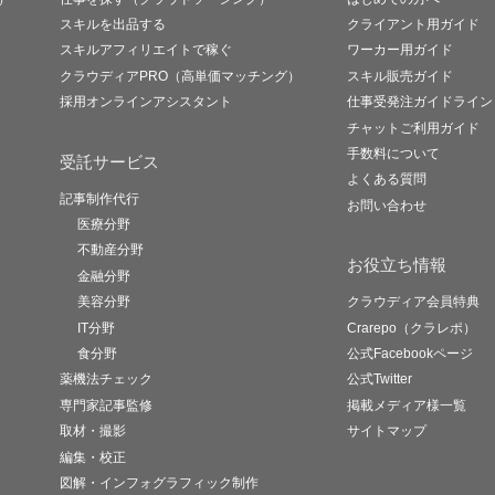
スキルを出品する
クライアント用ガイド
スキルアフィリエイトで稼ぐ
ワーカー用ガイド
クラウディアPRO（高単価マッチング）
スキル販売ガイド
採用オンラインアシスタント
仕事受発注ガイドライン
チャットご利用ガイド
手数料について
受託サービス
よくある質問
記事制作代行
お問い合わせ
医療分野
不動産分野
お役立ち情報
金融分野
美容分野
クラウディア会員特典
IT分野
Crarepo（クラレポ）
食分野
公式Facebookページ
薬機法チェック
公式Twitter
専門家記事監修
掲載メディア様一覧
取材・撮影
サイトマップ
編集・校正
図解・インフォグラフィック制作