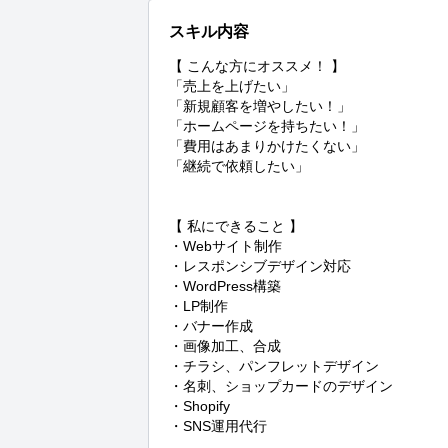
スキル内容
【 こんな方にオススメ！ 】

「売上を上げたい」

「新規顧客を増やしたい！」

「ホームページを持ちたい！」

「費用はあまりかけたくない」

「継続で依頼したい」

【 私にできること 】

・Webサイト制作

・レスポンシブデザイン対応

・WordPress構築

・LP制作

・バナー作成

・画像加工、合成

・チラシ、パンフレットデザイン

・名刺、ショップカードのデザイン

・Shopify

・SNS運用代行
