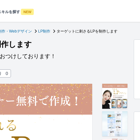
スキルを探す
NEW
制作・Webデザイン
LP制作
ターゲットに刺さるLPを制作します
制作します
もおつけしております！
り
0