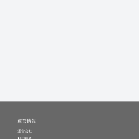
完全オリジナルのWEB
WEBサイト制作、コー
JAMstackで高保守性の
サイトを...
ディング...
W...
バ
akira...
erizo-..
合同会社Ta..
-
(0)
10,000円
-
(0)
5,000円
-
(0)
400,000円
運営情報
運営会社
利用規約