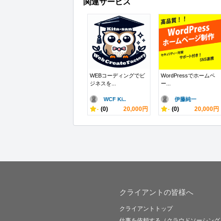
関連サービス
WEBコーディングでビ
WordPressでホームペ
ジネスを...
ー...
WCF Ki..
伊藤純一
-
(0)
20,000円
-
(0)
20,000円
クライアントの皆様へ
クライアントトップ
仕事を依頼する（クラウドソーシング