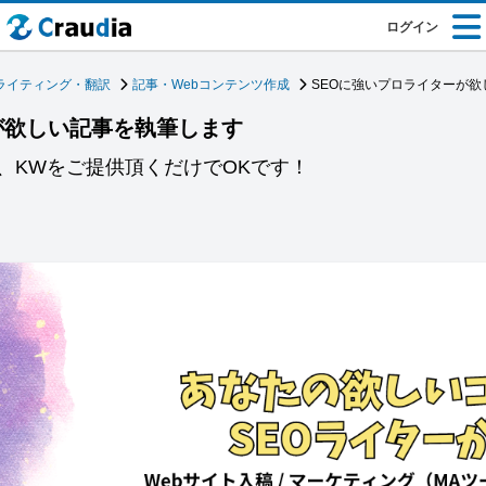
ログイン
ライティング・翻訳
記事・Webコンテンツ作成
SEOに強いプロライターが
が欲しい記事を執筆します
、KWをご提供頂くだけでOKです！