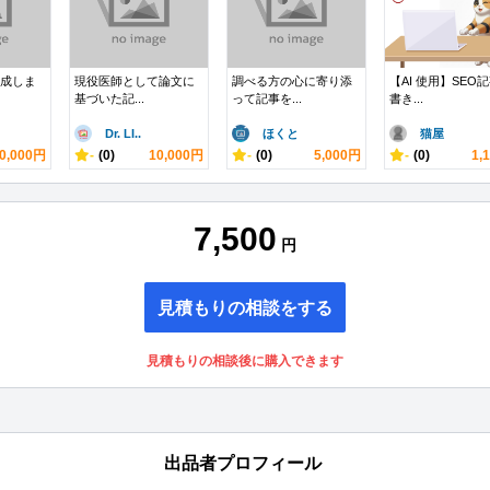
作成しま
現役医師として論文に
調べる方の心に寄り添
【AI 使用】SEO
基づいた記...
って記事を...
書き...
Dr. LI..
ほくと
猫屋
0,000円
-
(0)
10,000円
-
(0)
5,000円
-
(0)
1,
7,500
円
見積もりの相談をする
見積もりの相談後に購入できます
出品者プロフィール