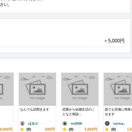
さい。
+
5,000円
なんでも話聞きます
恋愛から結婚生活のこ
誰でも安価に簡単
となど相談...
せます
はる☆
no0508
cynica..
0,000円
-
(0)
500円
-
(0)
5,000円
-
(0)
1,