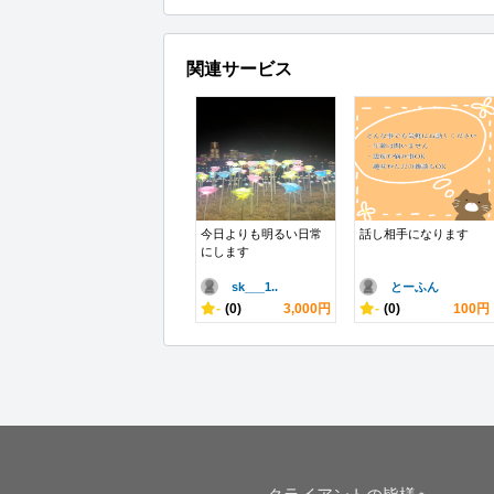
関連サービス
今日よりも明るい日常
話し相手になります
にします
sk___1..
とーふん
-
(0)
3,000円
-
(0)
100円