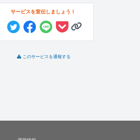
サービスを宣伝しましょう！
このサービスを通報する
お話し相手になります
お話聞くのが大好きな
辛いことや悩み、なん
私にお話し...
でも聞きます
調
吏紗
にゅんん
しゃけ
-
(0)
1,000円
-
(0)
500円
-
(0)
500円