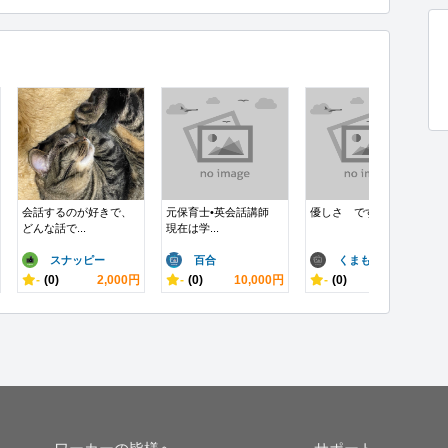
会話するのが好きで、
元保育士•英会話講師
優しさ ですます
どんな話で...
現在は学...
スナッピー
百合
くまもんサン
-
(0)
2,000円
-
(0)
10,000円
-
(0)
1,000円