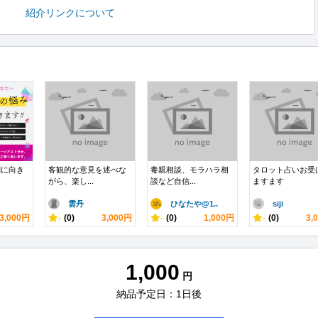
紹介リンクについて
剣に向き
客観的な意見を述べな
毒親相談、モラハラ相
タロット占いお受
がら、楽し...
談など自信...
ますます
雲丹
ひなたや@1..
siji
3,000円
-
(0)
3,000円
-
(0)
1,000円
-
(0)
3,
1,000
円
納品予定日：1日後