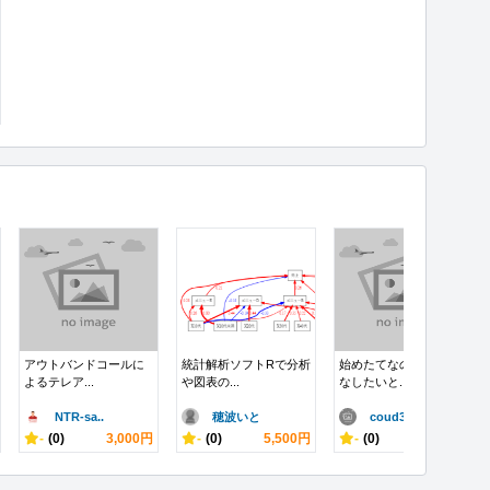
アウトバンドコールに
統計解析ソフトRで分析
始めたてなので量をこ
よるテレア...
や図表の...
なしたいと...
NTR-sa..
穂波いと
coud37..
-
(0)
3,000円
-
(0)
5,500円
-
(0)
700円