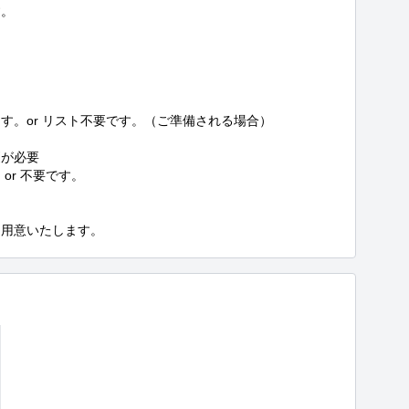
。

。or リスト不要です。（ご準備される場合）

が必要

r 不要です。

を用意いたします。