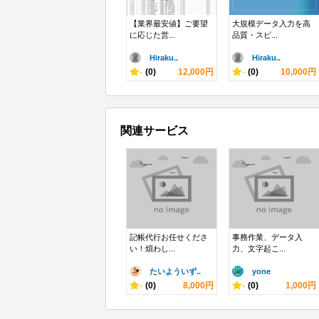
【業界最安値】ご要望
大規模データ入力を高
に応じた営...
品質・スピ...
Hiraku..
Hiraku..
-
(0)
12,000円
-
(0)
10,000円
関連サービス
記帳代行お任せくださ
事務作業、データ入
い！煩わし...
力、文字起こ...
たいよういず..
yone
-
(0)
8,000円
-
(0)
1,000円