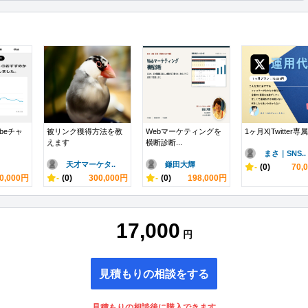
beチャ
被リンク獲得方法を教
Webマーケティングを
1ヶ月X|Twitter専属
えます
横断診断...
まさ｜SNS..
天才マーケタ..
鎌田大輝
-
(0)
70,
0,000円
-
(0)
300,000円
-
(0)
198,000円
17,000
円
見積もりの相談をする
見積もりの相談後に購入できます