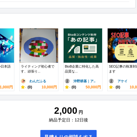
>日本語
ライティング初心者で
BtoB企業に特化した高
SEO記事の執筆対
す、頑張り...
品質な...
ます
わんだふる
沖野耕基｜ア..
アケイ
1,000円
-
(0)
10,000円
-
(0)
50,000円
-
(0)
10,
2,000
円
納品予定日：12日後