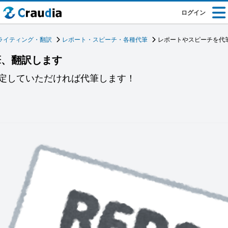
ログイン
ライティング・翻訳
レポート・スピーチ・各種代筆
レポートやスピーチを代
筆、翻訳します
定していただければ代筆します！