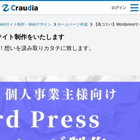
ログイン
Webサイト制作・Webデザイン
ホームページ作成
【高コスパ】Wordpres
ssサイト制作をいたします
！想いを汲み取りカタチに致します。