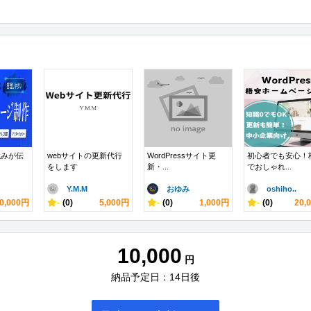
強みが伝
webサイトの更新代行
WordPressサイト更
初心者でも安心！
をします
新・...
でおしゃれ...
Y.M.M
おゆみ
oshiho..
0,000円
-
(0)
5,000円
-
(0)
1,000円
-
(0)
20,
10,000
円
納品予定日：14日後