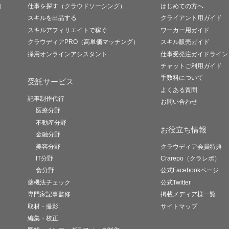
）
仕事を探す（クラウドソーシング）
はじめての方へ
スキルを出品する
クライアント用ガイド
スキルアフィリエイトで稼ぐ
ワーカー用ガイド
クラウディアPRO（高単価マッチング）
スキル販売ガイド
採用オンラインアシスタント
仕事受発注ガイドライン
チャットご利用ガイド
手数料について
受託サービス
よくある質問
記事制作代行
お問い合わせ
医療分野
不動産分野
お役立ち情報
金融分野
美容分野
クラウディア会員特典
IT分野
Crarepo（クラレポ）
食分野
公式Facebookページ
薬機法チェック
公式Twitter
専門家記事監修
掲載メディア様一覧
取材・撮影
サイトマップ
編集・校正