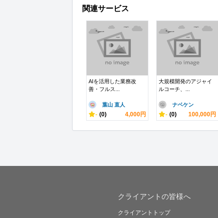
関連サービス
AIを活用した業務改
大規模開発のアジャイ
善・フルス...
ルコーチ、...
葉山 直人
ナベケン
-
(0)
4,000円
-
(0)
100,000円
クライアントの皆様へ
クライアントトップ