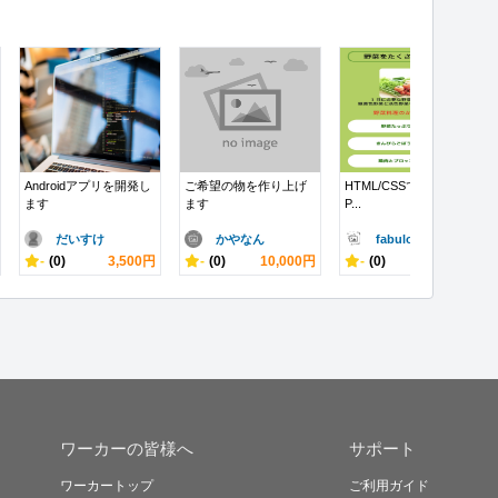
Androidアプリを開発し
ご希望の物を作り上げ
HTML/CSSで高品質なL
ます
ます
P...
だいすけ
かやなん
fabulo..
-
(0)
3,500円
-
(0)
10,000円
-
(0)
15,000円
ワーカーの皆様へ
サポート
ワーカートップ
ご利用ガイド