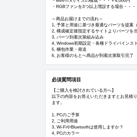
・Mini-ITXサイズの構成・・・＋4,000円

・RGBファンを3つ以上増設する場合・・・＋2
～商品お届けまでの流れ～

1, 予算と用途に基づき最適なパーツを提案
2, 構成確定後指定するサイトよりパーツを
3, パーツ到着次第組み込み

4, Windows初期設定・各種ドライバイン
5, 梱包作業・発送

6, お客様のもとへ商品が到着次第取引完了
必須質問項目
【ご購入を検討されている方へ】

以下の内容をお答えいただきますとお見積
ます。

1, PCのご予算

2, ご利用用途

3, Wi-FiやBluetoothは使用しますか？

4, PCのカラー
