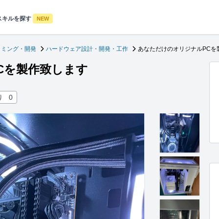
スキルを探す
NEW
ラミング・開発
ハードウェア設計・開発・工作
あなただけのオリジナルPCを
Cを製作致します
り
0