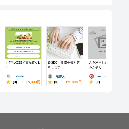
HTML/CSSで高品質なL
逆SEO、誹謗中傷対策
AIを利用した開発に強
P...
をします
みがあり...
fabulo..
削除人
vector..
-
(0)
15,000円
-
(0)
150,000円
-
(0)
100,000円