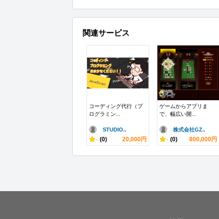
関連サービス
コーディング代行（プ
ゲームからアプリま
ログラミン...
で、幅広い開...
STUDIO..
株式会社GZ..
-
(0)
20,000円
-
(0)
800,000円