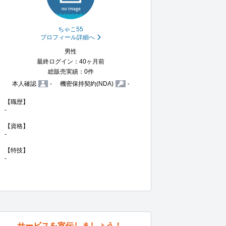
ちゃこ55
プロフィール詳細へ
男性
最終ログイン：40ヶ月前
総販売実績：0件
本人確認
-
機密保持契約(NDA)
-
【職歴】

-

【資格】

-

【特技】

-
サービスを宣伝しましょう！