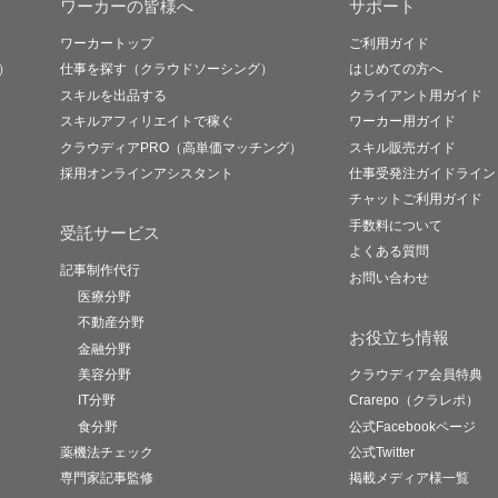
ワーカーの皆様へ
サポート
ワーカートップ
ご利用ガイド
）
仕事を探す（クラウドソーシング）
はじめての方へ
スキルを出品する
クライアント用ガイド
スキルアフィリエイトで稼ぐ
ワーカー用ガイド
クラウディアPRO（高単価マッチング）
スキル販売ガイド
採用オンラインアシスタント
仕事受発注ガイドライン
チャットご利用ガイド
手数料について
受託サービス
よくある質問
記事制作代行
お問い合わせ
医療分野
不動産分野
お役立ち情報
金融分野
美容分野
クラウディア会員特典
IT分野
Crarepo（クラレポ）
食分野
公式Facebookページ
薬機法チェック
公式Twitter
専門家記事監修
掲載メディア様一覧