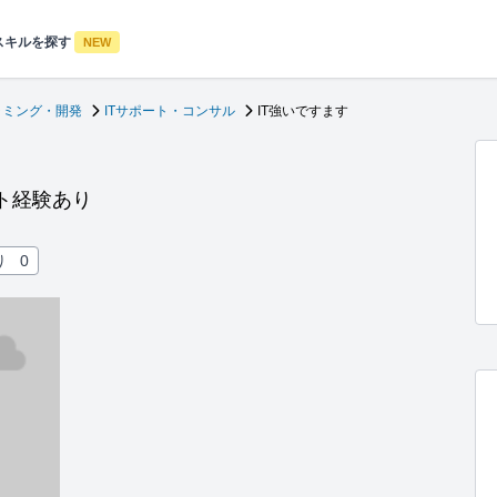
スキルを探す
NEW
ラミング・開発
ITサポート・コンサル
IT強いですます
ト経験あり
り
0