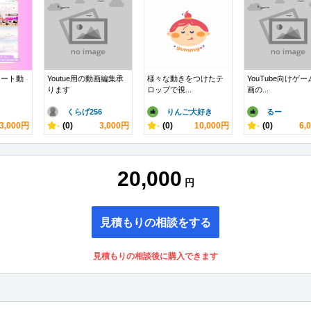
ョート動
Youtue用の動画編集承
様々な動きをつけたテ
YouTube向けゲ
ります
ロップで視...
画の...
くらげ256
りんご大好き
るー
3,000円
-
(0)
3,000円
-
(0)
10,000円
-
(0)
6,
20,000
円
見積もりの相談をする
見積もりの相談後に購入できます