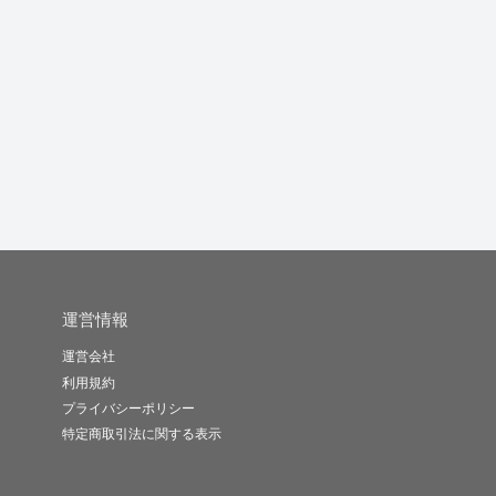
データ入力いたします
データ入力の仕事をし
初心者ですが頑張りま
ます
す
AI3000
白餡
tarako..
-
(0)
1,000円
-
(0)
1,000円
-
(0)
100円
運営情報
運営会社
利用規約
プライバシーポリシー
特定商取引法に関する表示