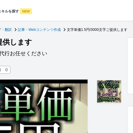
スキルを探す
NEW
グ・翻訳
記事・Webコンテンツ作成
文字単価1.5円/3000文字ご提供します
ご提供します
成代行お任せください
り
0