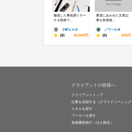
徹底した事前調リサー
要望にあわせた文章記
チ＆取材で...
事を執筆致...
小町ヒロキ
ノワール＠
-
(0)
40,000円
-
(0)
500円
クライアントの皆様へ
クライアントトップ
仕事を依頼する（クラウドソーシング
スキルを探す
ワーカーを探す
各種書類発行（法人限定）