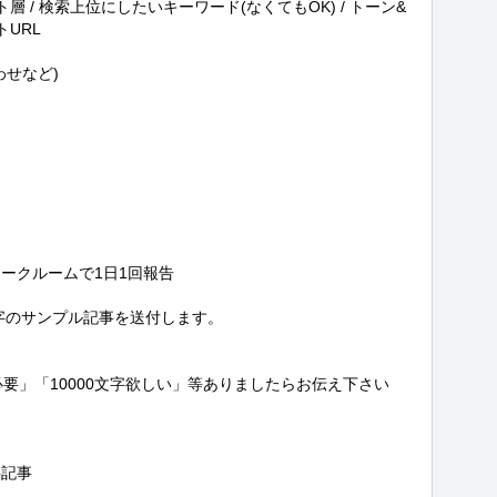
ット層 / 検索上位にしたいキーワード(なくてもOK) / トーン&
URL

せなど)

クルームで1日1回報告

字のサンプル記事を送付します。

字必要」「10000文字欲しい」等ありましたらお伝え下さい
記事
