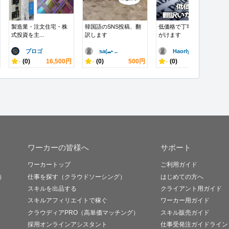
製造業・注文住宅・株
韓国語のSNS投稿、翻
低価格で丁寧な翻訳心
式投資を主...
訳します
がけます
プロゴ
sa(⑉• ..
Haorly..
-
(0)
16,500円
-
(0)
500円
-
(0)
1,000円
ワーカーの皆様へ
サポート
ワーカートップ
ご利用ガイド
）
仕事を探す（クラウドソーシング）
はじめての方へ
スキルを出品する
クライアント用ガイド
スキルアフィリエイトで稼ぐ
ワーカー用ガイド
クラウディアPRO（高単価マッチング）
スキル販売ガイド
採用オンラインアシスタント
仕事受発注ガイドライン