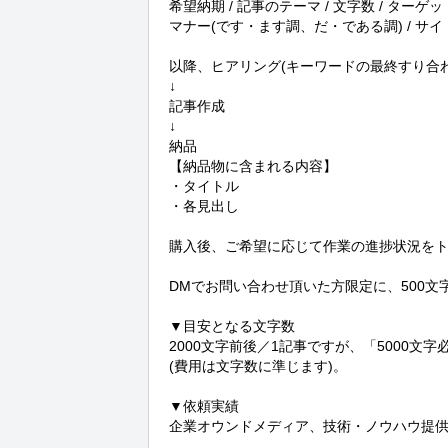
希望納期 / 記事のテーマ / 文字数 / ターゲ
マナー(です・ます調、だ・である調) / サイト
以降、ヒアリング(キーワードの最終すり合わ
↓

記事作成

↓

納品

【納品物に含まれる内容】

・タイトル

・各見出し

購入後、ご希望に応じて作業の進捗状況をトー
DMでお問い合わせ頂いた方限定に、500文
▼目安となる文字数

2000文字前後／1記事ですが、「5000文
(費用は文字数に準じます)。

▼依頼実績

企業オウンドメディア、技術・ノウハウ提供