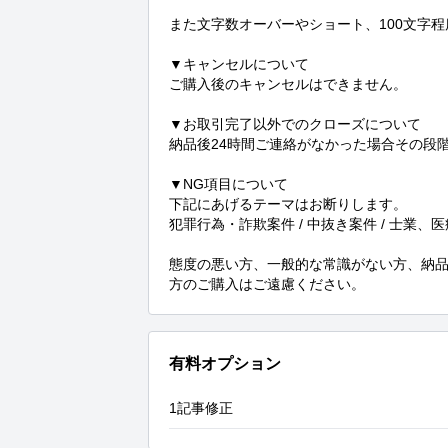
また文字数オーバーやショート、100文字
▼キャンセルについて

ご購入後のキャンセルはできません。

▼お取引完了以外でのクローズについて

納品後24時間ご連絡がなかった場合その段階
▼NG項目について

下記にあげるテーマはお断りします。

犯罪行為・詐欺案件 / 中抜き案件 / 士業、
態度の悪い方、一般的な常識がない方、納
方のご購入はご遠慮ください。
有料オプション
1記事修正