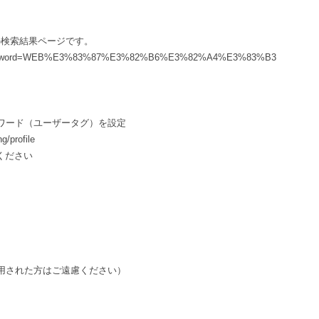
の検索結果ページです。
t?search_word=WEB%E3%83%87%E3%82%B6%E3%82%A4%E3%83%B3
ワード（ユーザータグ）を設定
/profile
ください
用された方はご遠慮ください）