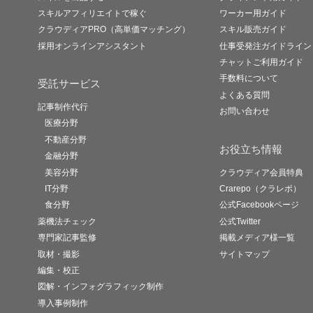
スキルアフィリエイトで稼ぐ
ワーカー用ガイド
クラウディアPRO（高単価マッチング）
スキル販売ガイド
採用オンラインアシスタント
仕事受発注ガイドライン
チャットご利用ガイド
手数料について
受託サービス
よくある質問
記事制作代行
お問い合わせ
医療分野
不動産分野
お役立ち情報
金融分野
美容分野
クラウディア会員特典
IT分野
Crarepo（クラレポ）
食分野
公式Facebookページ
薬機法チェック
公式Twitter
専門家記事監修
掲載メディア様一覧
取材・撮影
サイトマップ
編集・校正
図解・インフォグラフィック制作
導入事例制作