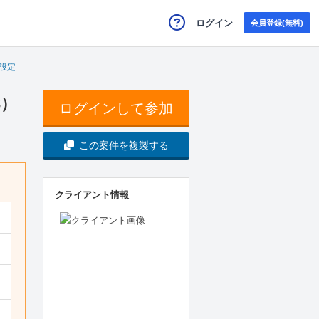
ログイン
会員登録(無料)
設定
3）
ログインして参加
この案件を複製する
クライアント情報