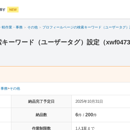
探す
NEW
・軽作業・事務
その他
プロフィールページの検索キーワード（ユーザータグ）
キーワード（ユーザータグ）設定（xwf047
・事務
>
その他
納品完了予定日
2025年10月31日
6
200
納品数
件 /
件
作業制限数
1人
1
案まで