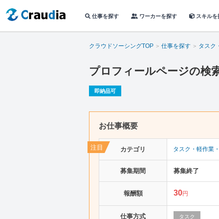
仕事を探す
ワーカーを探す
スキルを
クラウドソーシングTOP
仕事を探す
タスク
プロフィールページの検索
即納品可
お仕事概要
カテゴリ
タスク・軽作業
募集期間
募集終了
30
報酬額
円
仕事方式
タスク