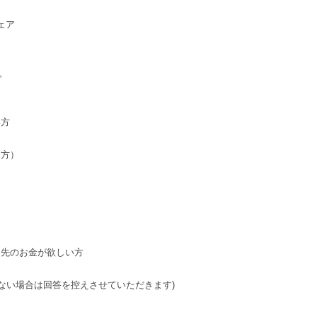
ェア
。
い方
る方）
目先のお金が欲しい方
がない場合は回答を控えさせていただきます)