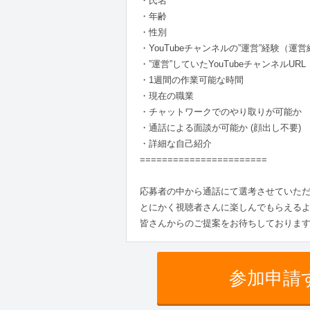
・氏名
・年齢
・性別
・YouTubeチャンネルの”運営”経験
・”運営”していたYouTubeチャンネル
・1週間の作業可能な時間
・現在の職業
・チャットワークでのやり取りが可能か
・通話による面談が可能か (顔出し不要)
・詳細な自己紹介
=======================
応募者の中から通話にて選考させていた
とにかく視聴者さんに楽しんでもらえる
皆さんからのご提案をお待ちしておりま
参加申請