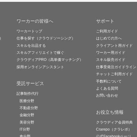
ワーカーの皆様へ
サポート
ワーカートップ
ご利用ガイド
）
仕事を探す（クラウドソーシング）
はじめての方へ
スキルを出品する
クライアント用ガイド
スキルアフィリエイトで稼ぐ
ワーカー用ガイド
クラウディアPRO（高単価マッチング）
スキル販売ガイド
採用オンラインアシスタント
仕事受発注ガイドライン
チャットご利用ガイド
手数料について
受託サービス
よくある質問
記事制作代行
お問い合わせ
医療分野
不動産分野
お役立ち情報
金融分野
美容分野
クラウディア会員特典
IT分野
Crarepo（クラレポ）
食分野
公式Facebookページ