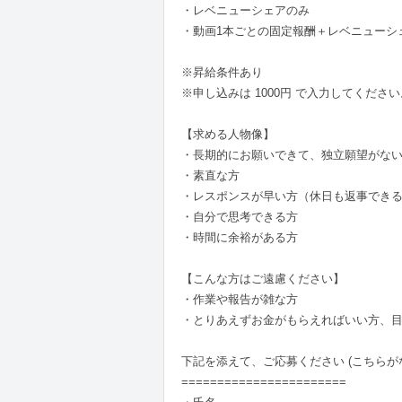
・レベニューシェアのみ
・動画1本ごとの固定報酬＋レベニューシ
※昇給条件あり
※申し込みは 1000円 で入力してください
【求める人物像】
・長期的にお願いできて、独立願望がな
・素直な方
・レスポンスが早い方（休日も返事でき
・自分で思考できる方
・時間に余裕がある方
【こんな方はご遠慮ください】
・作業や報告が雑な方
・とりあえずお金がもらえればいい方、
下記を添えて、ご応募ください (こちら
=======================