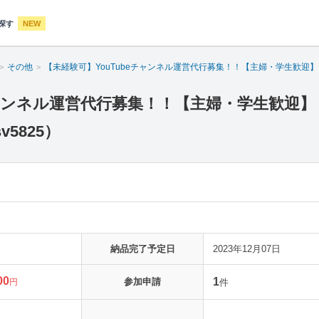
探す
NEW
その他
【未経験可】YouTubeチャンネル運営代行募集！！【主婦・学生歓迎
チャンネル運営代行募集！！【主婦・学生歓迎】
5825）
納品完了予定日
2023年12月07日
00
1
参加申請
円
件