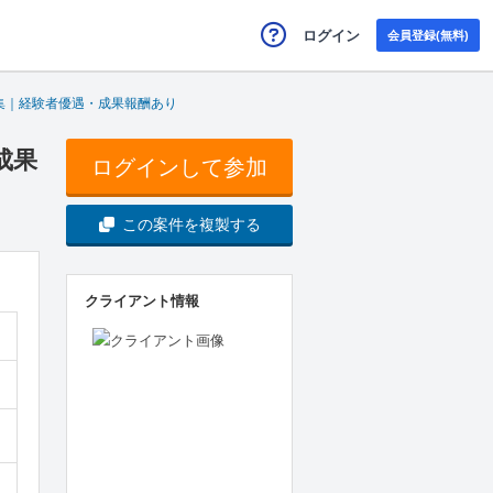
ログイン
会員登録(無料)
集｜経験者優遇・成果報酬あり
成果
ログインして参加
この案件を複製する
クライアント情報