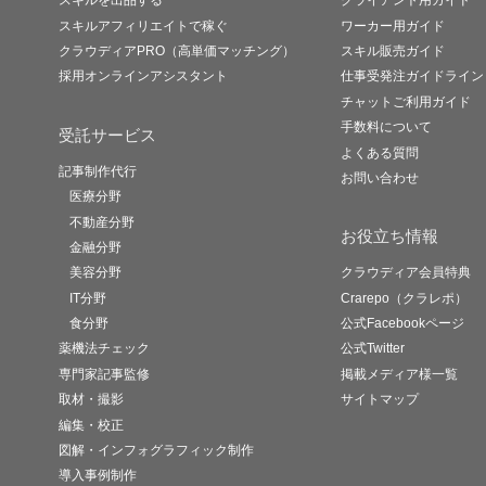
スキルを出品する
クライアント用ガイド
スキルアフィリエイトで稼ぐ
ワーカー用ガイド
クラウディアPRO（高単価マッチング）
スキル販売ガイド
採用オンラインアシスタント
仕事受発注ガイドライン
チャットご利用ガイド
手数料について
受託サービス
よくある質問
記事制作代行
お問い合わせ
医療分野
不動産分野
お役立ち情報
金融分野
美容分野
クラウディア会員特典
IT分野
Crarepo（クラレポ）
食分野
公式Facebookページ
薬機法チェック
公式Twitter
専門家記事監修
掲載メディア様一覧
取材・撮影
サイトマップ
編集・校正
図解・インフォグラフィック制作
導入事例制作