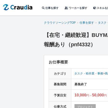
仕事を探す
ワーカーを探す
スキルを
クラウドソーシングTOP
仕事を探す
タスク
【在宅・継続歓迎】BUY
報酬あり（pnf4332）
お仕事概要
カテゴリ
タスク・軽作業・事務
>
商
募集期間
募集終了
10,000
50,000
予算目安
円～
円
仕事方式
プロジェクト