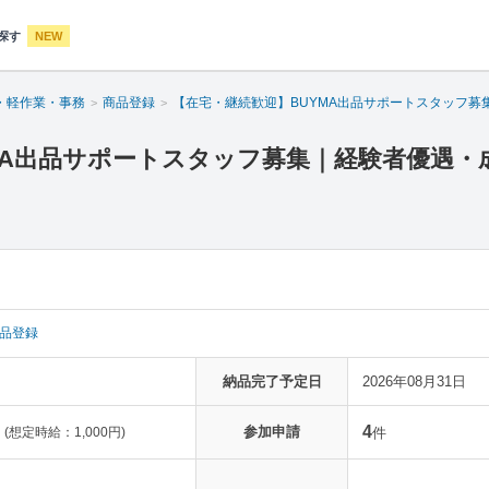
探す
NEW
・軽作業・事務
商品登録
【在宅・継続歓迎】BUYMA出品サポートスタッフ募
MA出品サポートスタッフ募集｜経験者優遇・
品登録
納品完了予定日
2026年08月31日
4
参加申請
(想定時給：1,000円)
件