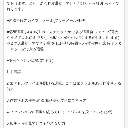
でおります。また、ある程度継続していただけたら報酬UPも考えて
おります。
■連絡手段スカイプ、メール(フリーメール可)等
■必須環境 (スキル)1.ボイスチャットができる環境例.スカイプ(面接
や文章ではお伝えできない細かい内容をお伝えするのに利用します)
やる気3.継続してできる環境(1日平均3時間～5時間程度)4.常時インタ
ーネットができる環境
■あったらいい環境 (スキル)
1.中国語
2.エクセルファイルを開ける環境、またはエクセルをある程度使える
能力
3.作業状況の報告.連絡.相談等がマメにできる方
4.ファッションに興味のある方(主にアパレルを扱っているため)
5.服を何時間見ていても飽きない方