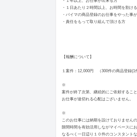
・１年以上、お仕事が出来る方
・１日あたり２時間以上、お時間を割け
・バイマの商品登録のお仕事をやった事
・責任をもって取り組んで頂ける方
【報酬について】
１案件：12,000円 （300件の商品登録(1
※
案件が終了次第、継続的にご依頼するこ
お仕事が途切れる心配はございません。
※
このお仕事には納期を設けておりません
隙間時間を有効活用しながマイペースに
なるべく一日辺り１０件のコンスタント