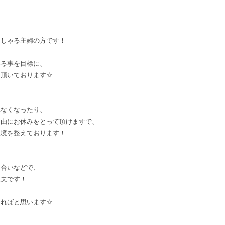
、
っしゃる主婦の方です！
作る事を目標に、
て頂いております☆
れなくなったり、
自由にお休みをとって頂けますで、
環境を整えております！
き合いなどで、
丈夫です！
ければと思います☆