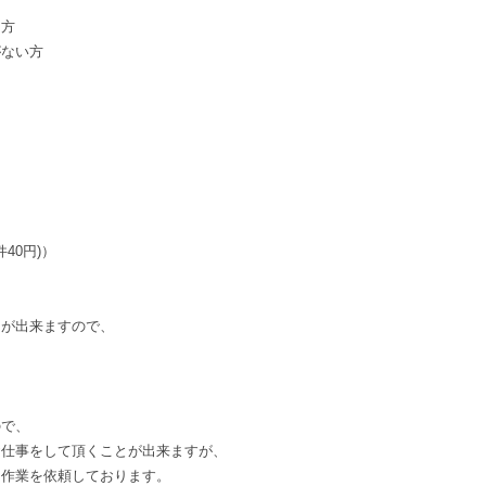
る方
がない方
件40円)）
とが出来ますので、
ので、
お仕事をして頂くことが出来ますが、
な作業を依頼しております。