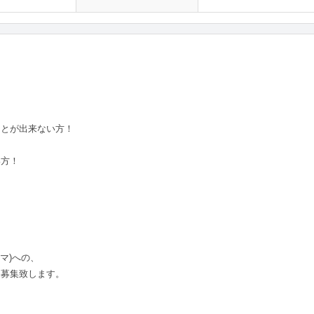
ことが出来ない方！
！
い方！
マ)への、
を募集致します。