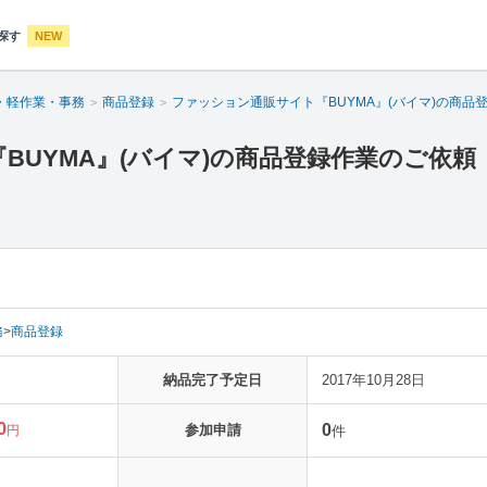
探す
NEW
・軽作業・事務
商品登録
ファッション通販サイト『BUYMA』(バイマ)の商品
BUYMA』(バイマ)の商品登録作業のご依頼
務
>
商品登録
納品完了予定日
2017年10月28日
0
0
参加申請
円
件