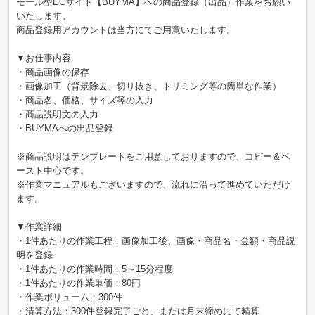
モール型ECサイト【BUYMA】への商品登録（出品）作業をお願い
いたします。
商品登録用アカウントは当方にてご用意いたします。
▼お仕事内容
・商品画像の保存
・画像加工（背景除去、切り抜き、トリミング等の簡単な作業）
・商品名、価格、サイズ等の入力
・商品説明文の入力
・BUYMAへの出品登録
※商品説明はテンプレートをご用意しておりますので、コピー＆ペ
ースト中心です。
※作業マニュアルもございますので、流れに沿って進めていただけ
ます。
▼作業詳細
・1件あたりの作業工程：画像加工後、画像・商品名・金額・商品説
明を登録
・1件あたりの作業時間：5～15分程度
・1件あたりの作業単価：80円
・作業ボリューム：300件
・清算方法：300件登録完了ごと、または月末締めにて精算