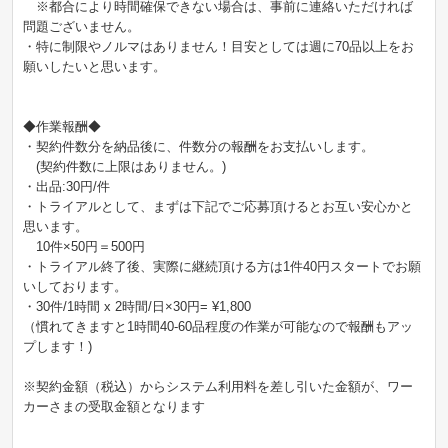
※都合により時間確保できない場合は、事前に連絡いただければ
問題ございません。
・特に制限やノルマはありません！目安としては週に70品以上をお
願いしたいと思います。
◆作業報酬◆
・契約件数分を納品後に、件数分の報酬をお支払いします。
(契約件数に上限はありません。)
・出品:30円/件
・トライアルとして、まずは下記でご応募頂けるとお互い安心かと
思います。
10件×50円＝500円
・トライアル終了後、実際に継続頂ける方は1件40円スタートでお願
いしております。
・30件/1時間 x 2時間/日×30円= ¥1,800
（慣れてきますと1時間40-60品程度の作業が可能なので報酬もアッ
プします！)
※契約金額（税込）からシステム利用料を差し引いた金額が、ワー
カーさまの受取金額となります