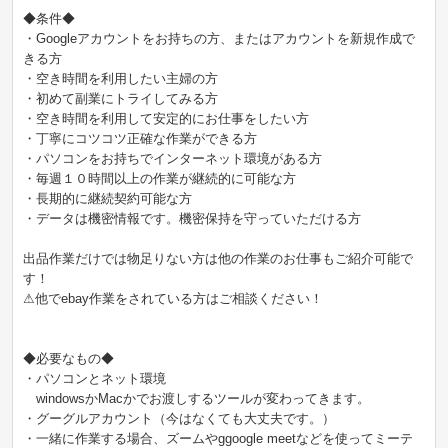
◆条件◆
・Googleアカウントをお持ちの方、またはアカウントを新規作成で
きる方
・空き時間を利用したい主婦の方
・初めて副業にトライしてみる方
・空き時間を利用して安定的にお仕事をしたい方
・丁寧にコツコツ正確な作業ができる方
・パソコンをお持ちでインターネット環境がある方
・毎週１０時間以上の作業が継続的に可能な方
・長期的に継続契約可能な方
・データは機密情報です。機密保持を守っていただける方
出品作業だけでは物足りない方は他の作業のお仕事もご紹介可能で
す！
⚠他でebay作業をされている方はご相談ください！
◆必要なもの◆
・パソコンとネット環境
windowsかMacかでお渡しするツールが変わってきます。
・グーグルアカウント（今はなくても大丈夫です。）
・一緒に作業する場合、ズームやggoogle meetなどを使ってミーテ