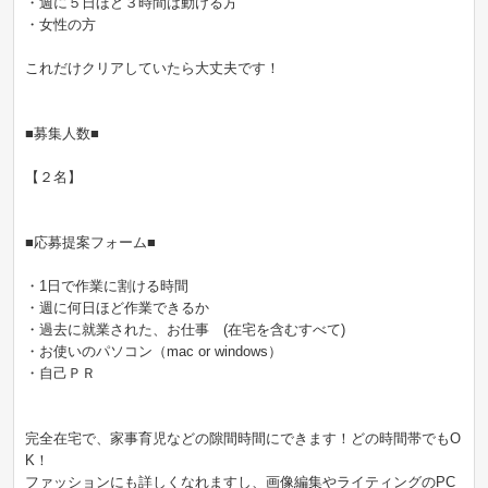
・週に５日ほど３時間は動ける方
・女性の方
これだけクリアしていたら大丈夫です！
■募集人数■
【２名】
■応募提案フォーム■
・1日で作業に割ける時間
・週に何日ほど作業できるか
・過去に就業された、お仕事 (在宅を含むすべて)
・お使いのパソコン（mac or windows）
・自己ＰＲ
完全在宅で、家事育児などの隙間時間にできます！どの時間帯でもO
K！
ファッションにも詳しくなれますし、画像編集やライティングのPC