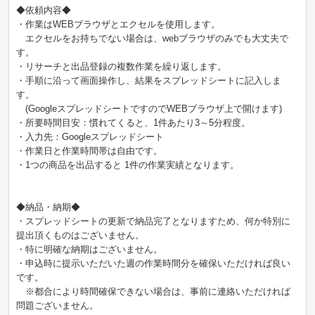
◆依頼内容◆
・作業はWEBブラウザとエクセルを使用します。
エクセルをお持ちでない場合は、webブラウザのみでも大丈夫で
す。
・リサーチと出品登録の複数作業を繰り返します。
・手順に沿って画面操作し、結果をスプレッドシートに記入しま
す。
(GoogleスプレッドシートですのでWEBブラウザ上で開けます)
・所要時間目安：慣れてくると、1件あたり3～5分程度。
・入力先：Googleスプレッドシート
・作業日と作業時間帯は自由です。
・1つの商品を出品すると 1件の作業実績となります。
◆納品・納期◆
・スプレッドシートの更新で納品完了となりますため、何か特別に
提出頂くものはございません。
・特に明確な納期はございません。
・申込時に提示いただいた週の作業時間分を確保いただければ良い
です。
※都合により時間確保できない場合は、事前に連絡いただければ
問題ございません。