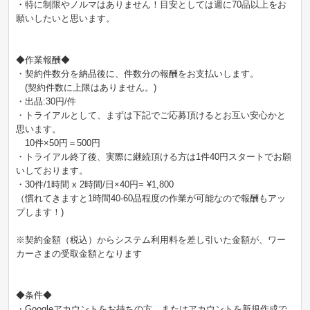
・特に制限やノルマはありません！目安としては週に70品以上をお
願いしたいと思います。
◆作業報酬◆
・契約件数分を納品後に、件数分の報酬をお支払いします。
(契約件数に上限はありません。)
・出品:30円/件
・トライアルとして、まずは下記でご応募頂けるとお互い安心かと
思います。
10件×50円＝500円
・トライアル終了後、実際に継続頂ける方は1件40円スタートでお願
いしております。
・30件/1時間 x 2時間/日×40円= ¥1,800
（慣れてきますと1時間40-60品程度の作業が可能なので報酬もアッ
プします！)
※契約金額（税込）からシステム利用料を差し引いた金額が、ワー
カーさまの受取金額となります
◆条件◆
・Googleアカウントをお持ちの方、またはアカウントを新規作成で