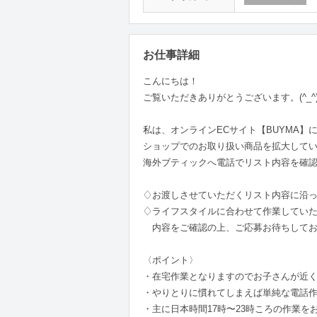
お仕事詳細
こんにちは！
ご覧いただきありがとうございます。(^_^
私は、オンラインECサイト【BUYMA】にて
ショップでのお取り扱い商品を拡大して
海外ブティックへ電話でリスト内容を確
♢お渡しさせていただくリスト内容に沿
♢ライフスタイルに合わせて作業していた
内容をご確認の上、ご応募お待ちしてお
〈ポイント〉
・在宅作業となりますのでお子さんが近
・やりとりに慣れてしまえば単純な電話作
・主に日本時間17時〜23時ころの作業を