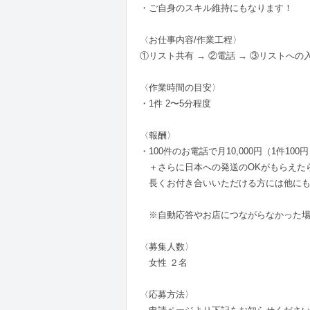
・ご自身のスキル維持にもなります！
〈お仕事内容/作業工程〉
①リスト共有 → ②電話 → ③リストへの
〈作業時間の目安〉
・1件 2〜5分程度
〈報酬〉
・100件のお電話で月10,000円（1件100
＋さらに日本への発送のOKがもらえたら
長くお付き合いいただける方には他にも
※自動応答やお店につながらなかった場
〈募集人数〉
女性 ２名
〈応募方法〉