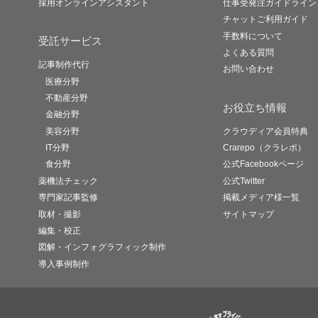
採用オンラインアシスタント
仕事受発注ガイドライン
チャットご利用ガイド
手数料について
受託サービス
よくある質問
記事制作代行
お問い合わせ
医療分野
不動産分野
お役立ち情報
金融分野
美容分野
クラウディア会員特典
IT分野
Crarepo（クラレポ）
食分野
公式Facebookページ
薬機法チェック
公式Twitter
専門家記事監修
掲載メディア様一覧
取材・撮影
サイトマップ
編集・校正
図解・インフォグラフィック制作
導入事例制作