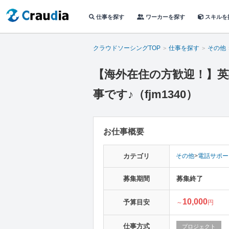
仕事を探す
ワーカーを探す
スキルを
クラウドソーシングTOP
仕事を探す
その他
【海外在住の方歓迎！】
事です♪（fjm1340）
お仕事概要
カテゴリ
その他
>
電話サポー
募集期間
募集終了
10,000
予算目安
～
円
仕事方式
プロジェクト