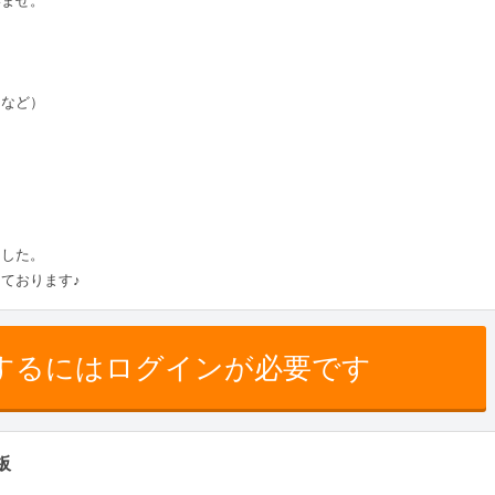
ませ。
ノなど）
ました。
ております♪
するにはログインが必要です
板