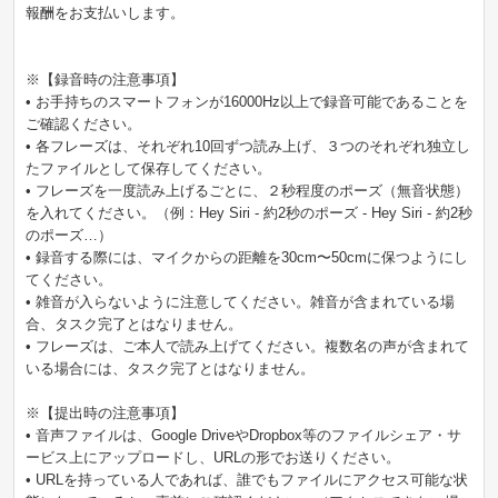
報酬をお支払いします。
※【録音時の注意事項】
• お手持ちのスマートフォンが16000Hz以上で録音可能であることを
ご確認ください。
• 各フレーズは、それぞれ10回ずつ読み上げ、３つのそれぞれ独立し
たファイルとして保存してください。
• フレーズを一度読み上げるごとに、２秒程度のポーズ（無音状態）
を入れてください。（例：Hey Siri - 約2秒のポーズ - Hey Siri - 約2秒
のポーズ…）
• 録音する際には、マイクからの距離を30cm〜50cmに保つようにし
てください。
• 雑音が入らないように注意してください。雑音が含まれている場
合、タスク完了とはなりません。
• フレーズは、ご本人で読み上げてください。複数名の声が含まれて
いる場合には、タスク完了とはなりません。
※【提出時の注意事項】
• 音声ファイルは、Google DriveやDropbox等のファイルシェア・サ
ービス上にアップロードし、URLの形でお送りください。
• URLを持っている人であれば、誰でもファイルにアクセス可能な状