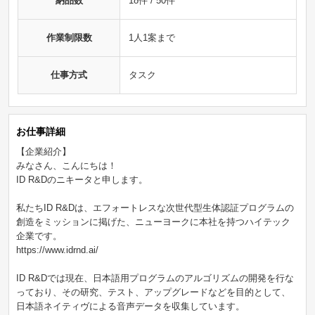
納品数
18件 / 50件
作業制限数
1人1案まで
仕事方式
タスク
お仕事詳細
【企業紹介】
みなさん、こんにちは！
ID R&Dのニキータと申します。
私たちID R&Dは、エフォートレスな次世代型生体認証プログラムの
創造をミッションに掲げた、ニューヨークに本社を持つハイテック
企業です。
https://www.idrnd.ai/
ID R&Dでは現在、日本語用プログラムのアルゴリズムの開発を行な
っており、その研究、テスト、アップグレードなどを目的として、
日本語ネイティヴによる音声データを収集しています。