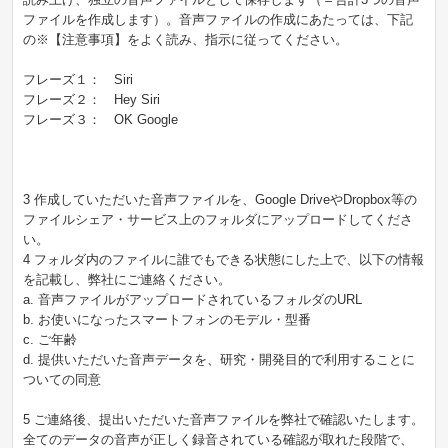
ファイルを作成します）。音声ファイルの作成にあたっては、下記
の※【注意事項】をよく読み、指示に従ってください。
フレーズ１： Siri
フレーズ２： Hey Siri
フレーズ３： OK Google
3 作成していただいた音声ファイルを、Google DriveやDropbox等の
ファイルシェア・サービス上のフォルダにアップロードしてくださ
い。
4 フォルダ内のファイルに誰でもできる状態にした上で、以下の情報
を記載し、弊社にご連絡ください。
a. 音声ファイルがアップロードされているフォルダのURL
b. お使いになったスマートフォンのモデル・型番
c. ご年齢
d. 提供いただいた音声データを、研究・開発目的で利用することに
ついての同意
5 ご連絡後、提出いただいた音声ファイルを弊社で確認いたします。
全てのデータの音声が正しく録音されている確認が取れた段階で、