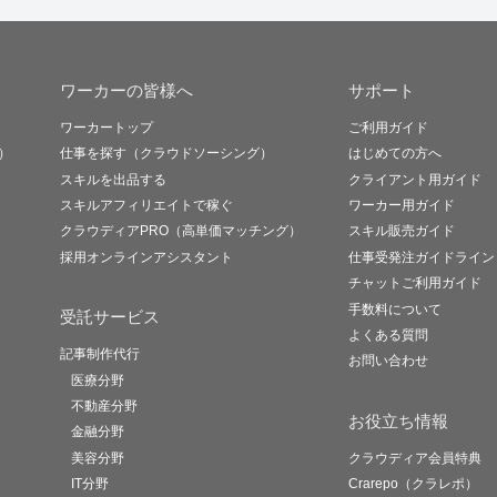
ワーカーの皆様へ
サポート
ワーカートップ
ご利用ガイド
）
仕事を探す（クラウドソーシング）
はじめての方へ
スキルを出品する
クライアント用ガイド
スキルアフィリエイトで稼ぐ
ワーカー用ガイド
クラウディアPRO（高単価マッチング）
スキル販売ガイド
採用オンラインアシスタント
仕事受発注ガイドライン
チャットご利用ガイド
手数料について
受託サービス
よくある質問
記事制作代行
お問い合わせ
医療分野
不動産分野
お役立ち情報
金融分野
美容分野
クラウディア会員特典
IT分野
Crarepo（クラレポ）