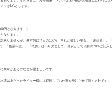
得もあります。その場合は、海外検索エンジンを使い翻訳後適当と思われる文
ママはNGとします。
0,000円となります。)
算となります。
問題ありませんが、基本
的に項目の100%、それが難しい場合、「創始者」、
す)、「創業年度」、「概要」は不可欠として、目安として項目の70%は記入
ンに興味がある方などが望ましいです。
る水準以上だったライター様には継続してお仕事を発注させて頂く方針です。