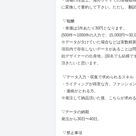
・情報の性質上、海外サイトでの情報取
に変換して要約して下さい。ただし、翻訳
▽報酬
・単価は1件あたり30円となります。
(500件〜1000件の入力で、15,000円〜3
※データが欠けていた場合などは実数精
項目内で存在しないデータがあることは
始デザイナーの出身地」(国名でも結構で
頂きたいと思います。
▽データ入力・収集で求められるスキル
・ライティングが得意な方、ファッショ
・連絡がとれる方。
※発注して納品頂いた後、こちらが求め
▽データの納期
発注から30日〜40日。
▽禁止事項