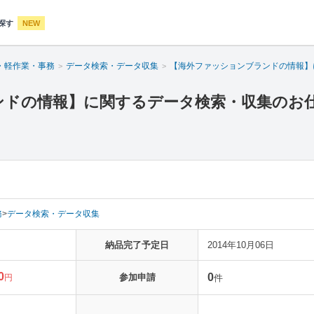
探す
NEW
・軽作業・事務
データ検索・データ収集
【海外ファッションブランドの情報】
ンドの情報】に関するデータ検索・収集のお
務
>
データ検索・データ収集
納品完了予定日
2014年10月06日
0
0
参加申請
円
件