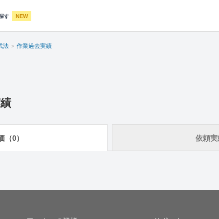
探す
NEW
武法
作業過去実績
実績
価（0）
依頼実