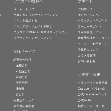
ワーカーの皆様へ
サポート
ワーカートップ
ご利用ガイド
）
仕事を探す（クラウドソーシング）
はじめての方へ
スキルを出品する
クライアント用ガイド
スキルアフィリエイトで稼ぐ
ワーカー用ガイド
クラウディアPRO（高単価マッチング）
スキル販売ガイド
採用オンラインアシスタント
仕事受発注ガイドライン
チャットご利用ガイド
手数料について
受託サービス
よくある質問
記事制作代行
お問い合わせ
医療分野
不動産分野
お役立ち情報
金融分野
美容分野
クラウディア会員特典
IT分野
Crarepo（クラレポ）
食分野
公式Facebookページ
薬機法チェック
公式Twitter
専門家記事監修
掲載メディア様一覧