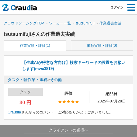
ログイン
クラウドソーシングTOP
ワーカー一覧
tsutsumifuji
作業過去実績
tsutsumifujiさんの作業過去実績
作業実績・評価(1)
依頼実績・評価(0)
【生成AIが得意な方向け】検索キーワードの設置をお願い
します(mwx3819)
タスク・軽作業・事務
>
その他
タスク
評価
納品日
2025年07月28日
30 円
Craudia
さんからのコメント：
ご対応ありがとうございました。
クライアントの皆様へ