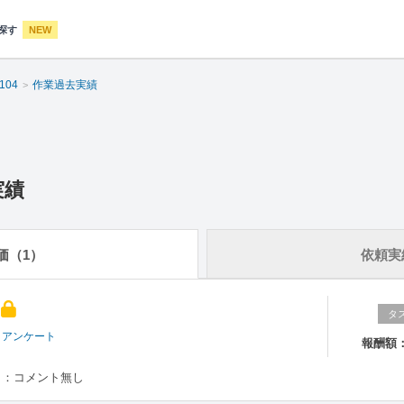
探す
NEW
0104
作業過去実績
実績
価（1）
依頼実
タ
・アンケート
報酬額
ト：コメント無し