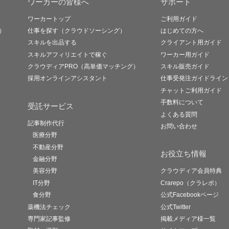
ワーカーの皆様へ
サポート
ワーカートップ
ご利用ガイド
）
仕事を探す（クラウドソーシング）
はじめての方へ
スキルを出品する
クライアント用ガイド
スキルアフィリエイトで稼ぐ
ワーカー用ガイド
クラウディアPRO（高単価マッチング）
スキル販売ガイド
採用オンラインアシスタント
仕事受発注ガイドライン
チャットご利用ガイド
手数料について
受託サービス
よくある質問
記事制作代行
お問い合わせ
医療分野
不動産分野
お役立ち情報
金融分野
美容分野
クラウディア会員特典
IT分野
Crarepo（クラレポ）
食分野
公式Facebookページ
薬機法チェック
公式Twitter
専門家記事監修
掲載メディア様一覧