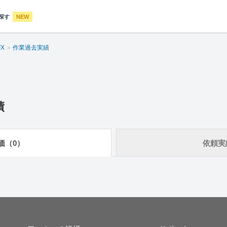
探す
NEW
X
作業過去実績
績
価（0）
依頼実