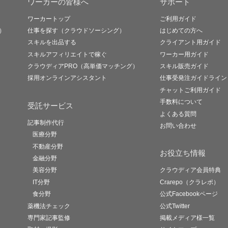
ワーカーの皆様へ
サポート
ワーカートップ
ご利用ガイド
）
仕事を探す（クラウドソーシング）
はじめての方へ
スキルを出品する
クライアント用ガイド
スキルアフィリエイトで稼ぐ
ワーカー用ガイド
クラウディアPRO（高単価マッチング）
スキル販売ガイド
採用オンラインアシスタント
仕事受発注ガイドライン
チャットご利用ガイド
手数料について
受託サービス
よくある質問
記事制作代行
お問い合わせ
医療分野
不動産分野
お役立ち情報
金融分野
美容分野
クラウディア会員特典
IT分野
Crarepo（クラレポ）
食分野
公式Facebookページ
薬機法チェック
公式Twitter
専門家記事監修
掲載メディア様一覧