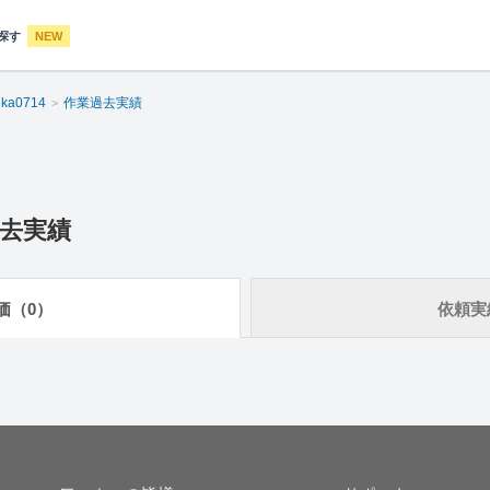
探す
NEW
uka0714
作業過去実績
去実績
価（0）
依頼実