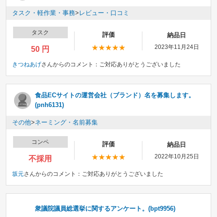
タスク・軽作業・事務
>
レビュー・口コミ
タスク
評価
納品日
2023年11月24日
50 円
きつねあげ
さんからのコメント：
ご対応ありがとうございました
食品ECサイトの運営会社（ブランド）名を募集します。
(pnh6131)
その他
>
ネーミング・名前募集
コンペ
評価
納品日
2022年10月25日
不採用
坂元
さんからのコメント：
ご対応ありがとうございました
衆議院議員総選挙に関するアンケート。(bpt9956)