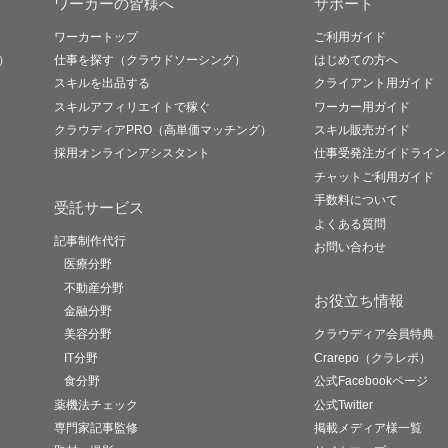
ワーカーの皆様へ
サポート
ワーカートップ
ご利用ガイド
）
仕事を探す（クラウドソーシング）
はじめての方へ
スキルを出品する
クライアント用ガイド
スキルアフィリエイトで稼ぐ
ワーカー用ガイド
クラウディアPRO（高単価マッチング）
スキル販売ガイド
採用オンラインアシスタント
仕事受発注ガイドライン
チャットご利用ガイド
手数料について
受託サービス
よくある質問
記事制作代行
お問い合わせ
医療分野
不動産分野
お役立ち情報
金融分野
美容分野
クラウディア会員特典
IT分野
Crarepo（クラレポ）
食分野
公式Facebookページ
薬機法チェック
公式Twitter
専門家記事監修
掲載メディア様一覧