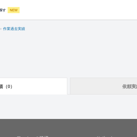
探す
NEW
作業過去実績
価（0）
依頼実