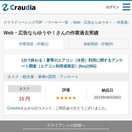
ログイン
クラウドソーシングTOP
ワーカー一覧
Web・広告ならゆうや！
作業過去
Web・広告ならゆうや！さんの作業過去実績
作業実績・評価(1)
依頼実績・評価(0)
1分で終わる！夏季のエアコン（冷房）利用に関するアンケ
ート調査（エアコン利用者限定）(fmq1966)
タスク・軽作業・事務
>
質問・アンケート
タスク
評価
納品日
2023年08月09日
15 円
Craudia
さんからのコメント：
ご対応ありがとうございました。
クライアントの皆様へ