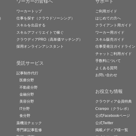
ワーカーの皆様へ
サポート
ワーカートップ
ご利用ガイド
）
仕事を探す（クラウドソーシング）
はじめての方へ
スキルを出品する
クライアント用ガイド
スキルアフィリエイトで稼ぐ
ワーカー用ガイド
クラウディアPRO（高単価マッチング）
スキル販売ガイド
採用オンラインアシスタント
仕事受発注ガイドライン
チャットご利用ガイド
手数料について
受託サービス
よくある質問
記事制作代行
お問い合わせ
医療分野
不動産分野
お役立ち情報
金融分野
美容分野
クラウディア会員特典
IT分野
Crarepo（クラレポ）
食分野
公式Facebookページ
薬機法チェック
公式Twitter
専門家記事監修
掲載メディア様一覧