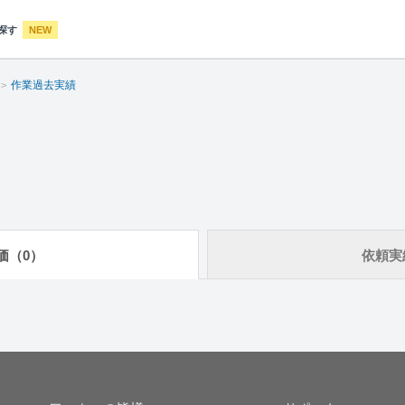
探す
NEW
作業過去実績
価（0）
依頼実