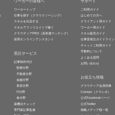
ワーカーの皆様へ
サポート
ワーカートップ
ご利用ガイド
）
仕事を探す（クラウドソーシング）
はじめての方へ
スキルを出品する
クライアント用ガイド
スキルアフィリエイトで稼ぐ
ワーカー用ガイド
クラウディアPRO（高単価マッチング）
スキル販売ガイド
採用オンラインアシスタント
仕事受発注ガイドライン
チャットご利用ガイド
手数料について
受託サービス
よくある質問
記事制作代行
お問い合わせ
医療分野
不動産分野
お役立ち情報
金融分野
美容分野
クラウディア会員特典
IT分野
Crarepo（クラレポ）
食分野
公式Facebookページ
薬機法チェック
公式Twitter
専門家記事監修
掲載メディア様一覧