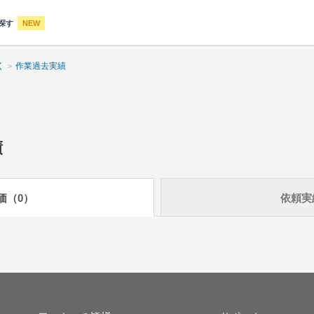
探す
NEW
く
作業過去実績
績
価（0）
依頼実