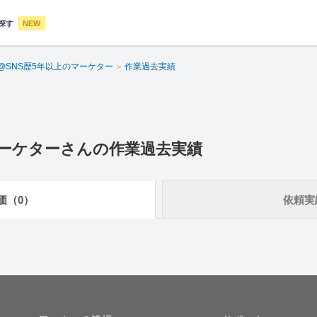
探す
NEW
U@SNS歴5年以上のマーケター
作業過去実績
マーケター
さんの作業過去実績
価（0）
依頼実