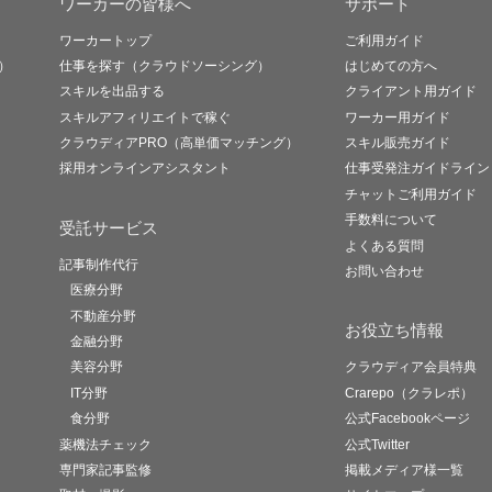
ワーカーの皆様へ
サポート
ワーカートップ
ご利用ガイド
）
仕事を探す（クラウドソーシング）
はじめての方へ
スキルを出品する
クライアント用ガイド
スキルアフィリエイトで稼ぐ
ワーカー用ガイド
クラウディアPRO（高単価マッチング）
スキル販売ガイド
採用オンラインアシスタント
仕事受発注ガイドライン
チャットご利用ガイド
手数料について
受託サービス
よくある質問
記事制作代行
お問い合わせ
医療分野
不動産分野
お役立ち情報
金融分野
美容分野
クラウディア会員特典
IT分野
Crarepo（クラレポ）
食分野
公式Facebookページ
薬機法チェック
公式Twitter
専門家記事監修
掲載メディア様一覧