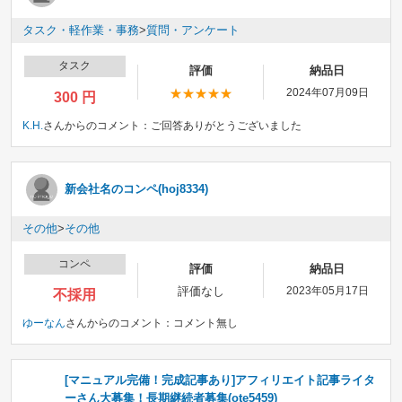
タスク・軽作業・事務
>
質問・アンケート
タスク
評価
納品日
2024年07月09日
300 円
K.H.
さんからのコメント：
ご回答ありがとうございました
新会社名のコンペ(hoj8334)
その他
>
その他
コンペ
評価
納品日
評価なし
2023年05月17日
不採用
ゆーなん
さんからのコメント：
コメント無し
[マニュアル完備！完成記事あり]アフィリエイト記事ライタ
ーさん大募集！長期継続者募集(ote5459)