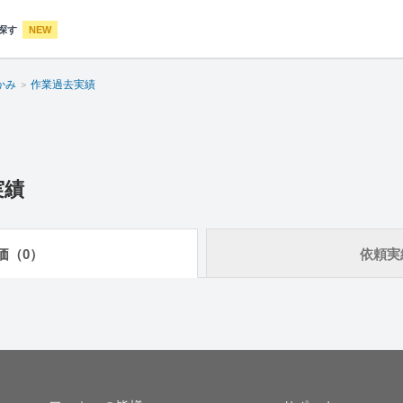
探す
NEW
かみ
作業過去実績
実績
価（0）
依頼実