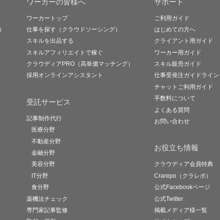
ワーカーの皆様へ
サポート
ワーカートップ
ご利用ガイド
）
仕事を探す（クラウドソーシング）
はじめての方へ
スキルを出品する
クライアント用ガイド
スキルアフィリエイトで稼ぐ
ワーカー用ガイド
クラウディアPRO（高単価マッチング）
スキル販売ガイド
採用オンラインアシスタント
仕事受発注ガイドライン
チャットご利用ガイド
手数料について
受託サービス
よくある質問
記事制作代行
お問い合わせ
医療分野
不動産分野
お役立ち情報
金融分野
美容分野
クラウディア会員特典
IT分野
Crarepo（クラレポ）
食分野
公式Facebookページ
薬機法チェック
公式Twitter
専門家記事監修
掲載メディア様一覧