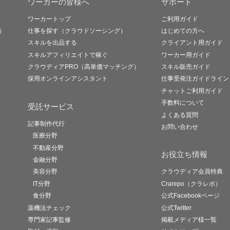
ワーカーの皆様へ
サポート
ワーカートップ
ご利用ガイド
）
仕事を探す（クラウドソーシング）
はじめての方へ
スキルを出品する
クライアント用ガイド
スキルアフィリエイトで稼ぐ
ワーカー用ガイド
クラウディアPRO（高単価マッチング）
スキル販売ガイド
採用オンラインアシスタント
仕事受発注ガイドライン
チャットご利用ガイド
手数料について
受託サービス
よくある質問
記事制作代行
お問い合わせ
医療分野
不動産分野
お役立ち情報
金融分野
美容分野
クラウディア会員特典
IT分野
Crarepo（クラレポ）
食分野
公式Facebookページ
薬機法チェック
公式Twitter
専門家記事監修
掲載メディア様一覧