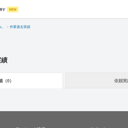
探す
NEW
み。
作業過去実績
実績
価（0）
依頼実