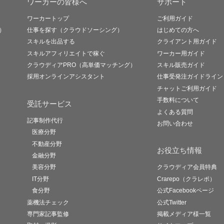
ワーカーの皆様へ
サポート
ワーカートップ
ご利用ガイド
）
仕事を探す（クラウドソーシング）
はじめての方へ
スキルを出品する
クライアント用ガイド
スキルアフィリエイトで稼ぐ
ワーカー用ガイド
クラウディアPRO（高単価マッチング）
スキル販売ガイド
採用オンラインアシスタント
仕事受発注ガイドライン
チャットご利用ガイド
手数料について
受託サービス
よくある質問
記事制作代行
お問い合わせ
医療分野
不動産分野
お役立ち情報
金融分野
美容分野
クラウディア会員特典
IT分野
Crarepo（クラレポ）
食分野
公式Facebookページ
薬機法チェック
公式Twitter
専門家記事監修
掲載メディア様一覧