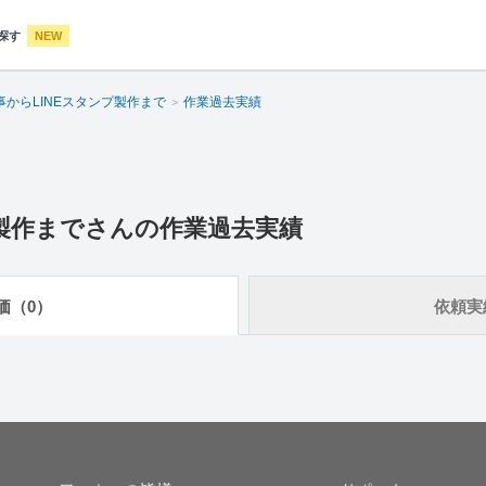
探す
NEW
事からLINEスタンプ製作まで
作業過去実績
製作まで
さんの作業過去実績
価（0）
依頼実