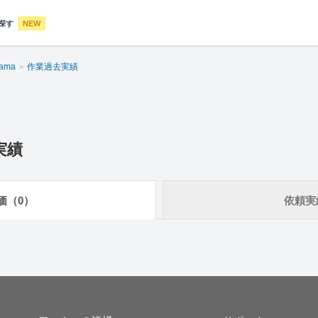
探す
NEW
ama
作業過去実績
実績
価（0）
依頼実