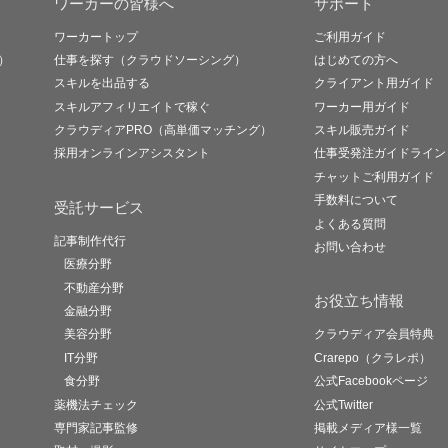
ワーカーの皆様へ
サポート
ワーカートップ
ご利用ガイド
）
仕事を探す（クラウドソーシング）
はじめての方へ
スキルを出品する
クライアント用ガイド
スキルアフィリエイトで稼ぐ
ワーカー用ガイド
クラウディアPRO（高単価マッチング）
スキル販売ガイド
採用オンラインアシスタント
仕事受発注ガイドライン
チャットご利用ガイド
手数料について
受託サービス
よくある質問
記事制作代行
お問い合わせ
医療分野
不動産分野
お役立ち情報
金融分野
美容分野
クラウディア会員特典
IT分野
Crarepo（クラレポ）
食分野
公式Facebookページ
薬機法チェック
公式Twitter
専門家記事監修
掲載メディア様一覧