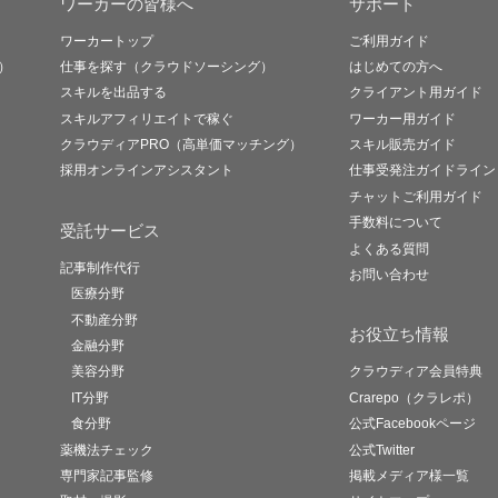
ワーカーの皆様へ
サポート
ワーカートップ
ご利用ガイド
）
仕事を探す（クラウドソーシング）
はじめての方へ
スキルを出品する
クライアント用ガイド
スキルアフィリエイトで稼ぐ
ワーカー用ガイド
クラウディアPRO（高単価マッチング）
スキル販売ガイド
採用オンラインアシスタント
仕事受発注ガイドライン
チャットご利用ガイド
手数料について
受託サービス
よくある質問
記事制作代行
お問い合わせ
医療分野
不動産分野
お役立ち情報
金融分野
美容分野
クラウディア会員特典
IT分野
Crarepo（クラレポ）
食分野
公式Facebookページ
薬機法チェック
公式Twitter
専門家記事監修
掲載メディア様一覧