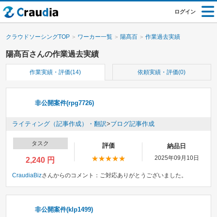
ログイン
クラウドソーシングTOP
ワーカー一覧
陽髙百
作業過去実績
陽髙百さんの作業過去実績
作業実績・評価(14)
依頼実績・評価(0)
非公開案件(rpg7726)
ライティング（記事作成）・翻訳
>
ブログ記事作成
タスク
評価
納品日
2025年09月10日
2,240 円
CraudiaBiz
さんからのコメント：
ご対応ありがとうございました。
非公開案件(klp1499)